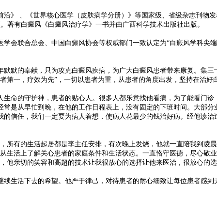
》 、《世界核心医学（皮肤病学分册）》等国家级、省级杂志刊物发表
项。著有白癜风《白癜风治疗学》一书并由广西科学技术出版社出版。
会联合总会、中国白癜风协会等权威部门一致认定为“白癜风学科尖端
默默的奉献，只为攻克白癜风疾病，为广大白癜风患者带来康复。集三十
患者第一，疗效为先”，一切以患者为重，从患者的角度出发，坚持在治好
生命的守护神，患者的贴心人。很多人都乐意找他看病，为了能看门诊
经常是从早忙到晚，在他的工作日程表上，没有固定的下班时间。大部分
我的信任，我们一定要为病人着想，使病人花最少的钱治好病。经他诊治
所有的生活起居都是李主任安排，有次晚上发烧，他就一直陪我到凌晨
生活上了解关心患者的家庭条件和生活状态。一直恪守医德，尽心敬业
他亲切的笑容和高超的技术让我很放心的选择让他来医治，很放心的选
续生活下去的希望。他严于律己，对待患者的耐心细致让每位患者感到