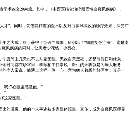
学术论文20余篇。其中，《中西医结合治疗顽固性白癜风疾病》 、
人才”。同时，凭借其精湛的医术以及对白癜风高效的诊疗效果，深受广
年之大成，终于获得了突破性成果，研创出了“细胞复色疗法”。这是李
白癜风疾病的同时，让患者少花钱、少费心。
，宁愿等上几天也不去别家医院。无论白天黑夜，还是节假日和休息，
业余时间都在诊室里，李顺柏主任常说：医生的天职就是为病人服务，
过的病人常说：能遇上这样一位一心一意为病人着想的好医生，真是一
，我打心眼里感激他。”
。”
择这家医院。”
无比的温暖。他的个人事迹被多家媒体报道、宣传，成为白癜风医师界