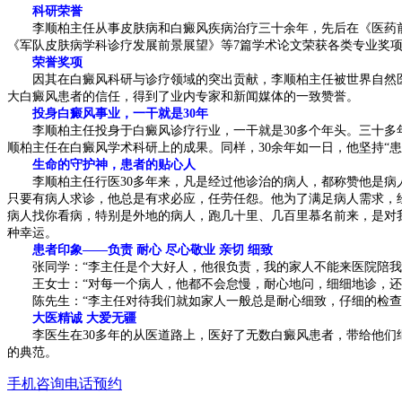
科研荣誉
李顺柏主任从事皮肤病和白癜风疾病治疗三十余年，先后在《医药前沿
《军队皮肤病学科诊疗发展前景展望》等7篇学术论文荣获各类专业奖
荣誉奖项
因其在白癜风科研与诊疗领域的突出贡献，李顺柏主任被世界自然医学
大白癜风患者的信任，得到了业内专家和新闻媒体的一致赞誉。
投身白癜风事业，一干就是30年
李顺柏主任投身于白癜风诊疗行业，一干就是30多个年头。三十多年
顺柏主任在白癜风学术科研上的成果。同样，30余年如一日，他坚持“
生命的守护神，患者的贴心人
李顺柏主任行医30多年来，凡是经过他诊治的病人，都称赞他是病人
只要有病人求诊，他总是有求必应，任劳任怨。他为了满足病人需求，
病人找你看病，特别是外地的病人，跑几十里、几百里慕名前来，是对
种幸运。
患者印象——负责 耐心 尽心敬业 亲切 细致
张同学：“李主任是个大好人，他很负责，我的家人不能来医院陪我，
王女士：“对每一个病人，他都不会怠慢，耐心地问，细细地诊，还从
陈先生：“李主任对待我们就如家人一般总是耐心细致，仔细的检查，
大医精诚 大爱无疆
李医生在30多年的从医道路上，医好了无数白癜风患者，带给他们继
的典范。
手机咨询
电话预约