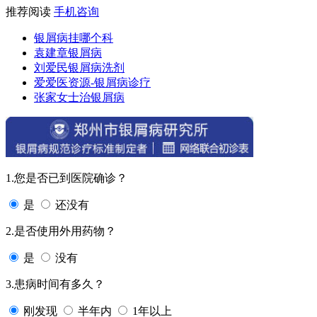
推荐阅读
手机咨询
银屑病挂哪个科
袁建章银屑病
刘爱民银屑病洗剂
爱爱医资源-银屑病诊疗
张家女士治银屑病
1.您是否已到医院确诊？
是
还没有
2.是否使用外用药物？
是
没有
3.患病时间有多久？
刚发现
半年内
1年以上