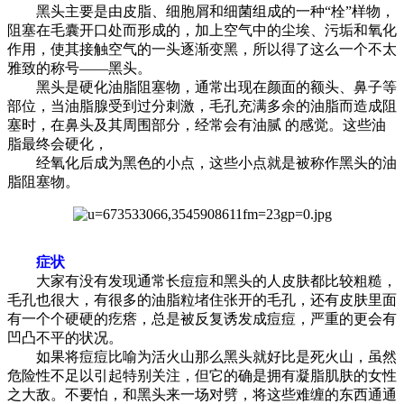
黑头主要是由皮脂、细胞屑和细菌组成的一种“栓”样物，
阻塞在毛囊开口处而形成的，加上空气中的尘埃、污垢和氧化
作用，使其接触空气的一头逐渐变黑，所以得了这么一个不太
雅致的称号——黑头。
黑头是硬化油脂阻塞物，通常出现在颜面的额头、鼻子等
部位，当油脂腺受到过分刺激，毛孔充满多余的油脂而造成阻
塞时，在鼻头及其周围部分，经常会有油腻 的感觉。这些油
脂最终会硬化，
经氧化后成为黑色的小点，这些小点就是被称作黑头的油
脂阻塞物。
症状
大家有没有发现通常长痘痘和黑头的人皮肤都比较粗糙，
毛孔也很大，有很多的油脂粒堵住张开的毛孔，还有皮肤里面
有一个个硬硬的疙瘩，总是被反复诱发成痘痘，严重的更会有
凹凸不平的状况。
如果将痘痘比喻为活火山那么黑头就好比是死火山，虽然
危险性不足以引起特别关注，但它的确是拥有凝脂肌肤的女性
之大敌。不要怕，和黑头来一场对劈，将这些难缠的东西通通