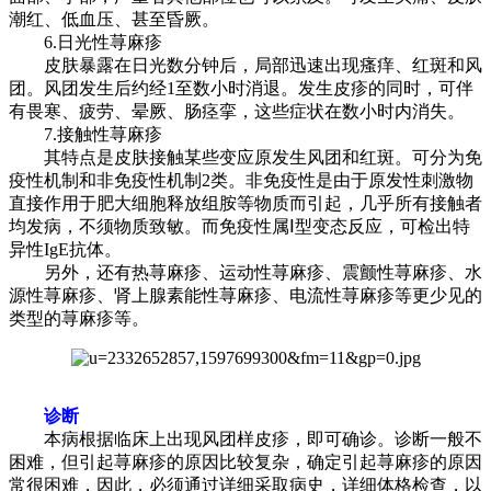
潮红、低血压、甚至昏厥。
6.日光性荨麻疹
皮肤暴露在日光数分钟后，局部迅速出现瘙痒、红斑和风
团。风团发生后约经1至数小时消退。发生皮疹的同时，可伴
有畏寒、疲劳、晕厥、肠痉挛，这些症状在数小时内消失。
7.接触性荨麻疹
其特点是皮肤接触某些变应原发生风团和红斑。可分为免
疫性机制和非免疫性机制2类。非免疫性是由于原发性刺激物
直接作用于肥大细胞释放组胺等物质而引起，几乎所有接触者
均发病，不须物质致敏。而免疫性属Ⅰ型变态反应，可检出特
异性IgE抗体。
另外，还有热荨麻疹、运动性荨麻疹、震颤性荨麻疹、水
源性荨麻疹、肾上腺素能性荨麻疹、电流性荨麻疹等更少见的
类型的荨麻疹等。
诊断
本病根据临床上出现风团样皮疹，即可确诊。诊断一般不
困难，但引起荨麻疹的原因比较复杂，确定引起荨麻疹的原因
常很困难，因此，必须通过详细采取病史，详细体格检查，以