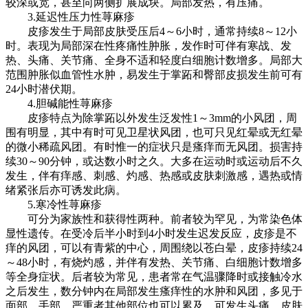
较深或宽，甚至向两侧扩展成块。局部发热，有压痛。
3.延迟性压力性荨麻疹
皮疹发生于局部皮肤受压后4～6小时，通常持续8～12小
时。表现为局部深在性疼痛性肿胀，发作时可伴有寒战、发
热、头痛、关节痛、全身不适和轻度白细胞计数增多。局部大
范围肿胀似血管性水肿，易发生于掌跖和臀部皮损发生前可有
24小时潜伏期。
4.胆碱能性荨麻疹
皮疹特点为除掌跖以外发生泛发性1～3mm的小风团，周
围有明显，其中有时可见卫星状风团，也可只见红晕或无红晕
的微小稀疏风团。有时惟一的症状只是瘙痒而无风团。损害持
续30～90分钟，或达数小时之久。大多在运动时或运动后不久
发生，伴有痒感、刺感、灼感、热感或皮肤刺激感，遇热或情
绪紧张后亦可诱发此病。
5.寒冷性荨麻疹
可分为家族性和获得性两种。前者较为罕见，为常染色体
显性遗传。在受冷后半小时到4小时发生迟发反应，皮疹是不
痒的风团，可以有青紫的中心，周围绕以苍白晕，皮疹持续24
～48小时，有烧灼感，并伴有发热、关节痛、白细胞计数增多
等全身症状。后者较为常见，患者常在气温骤降时或接触冷水
之后发生，数分钟内在局部发生瘙痒性的水肿和风团，多见于
面部、手部，严重者其他部位也可以累及。可发生头痛、皮肤