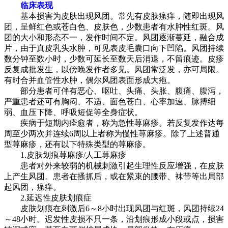
临床表现
基本损害为皮肤出现风团。常先有皮肤瘙痒，随即出现风
团，呈鲜红色或苍白色、皮肤色，少数患者有水肿性红斑。风
团的大小和形态不一，发作时间不定。风团逐渐蔓延，融合成
片，由于真皮乳头水肿，可见表皮毛囊口向下凹陷。风团持续
数分钟至数小时，少数可延长至数天后消退，不留痕迹。皮疹
反复成批发生，以傍晚发作者多见。风团常泛发，亦可局限。
有时合并血管性水肿，偶尔风团表面形成大疱。
部分患者可伴有恶心、呕吐、头痛、头胀、腹痛、腹泻，
严重患者还可有胸闷、不适、面色苍白、心率加速、脉搏细
弱、血压下降、呼吸短促等全身症状。
疾病于短期内痊愈者，称为急性荨麻疹。若反复发作达每
周至少两次并连续6周以上者称为慢性荨麻疹。除了上述普通
型荨麻疹，还有以下特殊类型的荨麻疹。
1.皮肤划痕荨麻疹/人工荨麻疹
患者对外来较弱的机械刺激引起生理性反应增强，在皮肤
上产生风团。患者在搔抓后，或在紧束的腰带、袜带等出局部
起风团，瘙痒。
2.延迟性皮肤划痕症
皮肤划痕在刺激后6～8小时出现风团与红斑，风团持续24
～48小时。迟发性皮损不只一条，沿划痕形成小段或点，损害