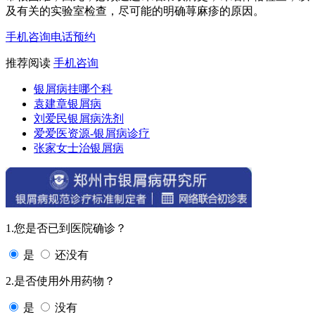
及有关的实验室检查，尽可能的明确荨麻疹的原因。
手机咨询
电话预约
推荐阅读
手机咨询
银屑病挂哪个科
袁建章银屑病
刘爱民银屑病洗剂
爱爱医资源-银屑病诊疗
张家女士治银屑病
1.您是否已到医院确诊？
是
还没有
2.是否使用外用药物？
是
没有