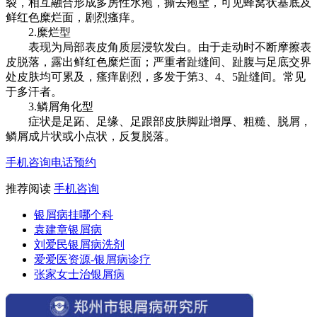
裂，相互融合形成多房性水疱，撕去疱壁，可见蜂窝状基底及
鲜红色糜烂面，剧烈瘙痒。
2.糜烂型
表现为局部表皮角质层浸软发白。由于走动时不断摩擦表
皮脱落，露出鲜红色糜烂面；严重者趾缝间、趾腹与足底交界
处皮肤均可累及，瘙痒剧烈，多发于第3、4、5趾缝间。常见
于多汗者。
3.鳞屑角化型
症状是足跖、足缘、足跟部皮肤脚趾增厚、粗糙、脱屑，
鳞屑成片状或小点状，反复脱落。
手机咨询
电话预约
推荐阅读
手机咨询
银屑病挂哪个科
袁建章银屑病
刘爱民银屑病洗剂
爱爱医资源-银屑病诊疗
张家女士治银屑病