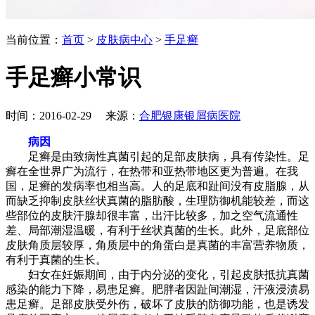
当前位置：
首页
>
皮肤病中心
>
手足癣
手足癣小常识
时间：2016-02-29 来源：
合肥银康银屑病医院
病因
足癣是由致病性真菌引起的足部皮肤病，具有传染性。足
癣在全世界广为流行，在热带和亚热带地区更为普遍。在我
国，足癣的发病率也相当高。人的足底和趾间没有皮脂腺，从
而缺乏抑制皮肤丝状真菌的脂肪酸，生理防御机能较差，而这
些部位的皮肤汗腺却很丰富，出汗比较多，加之空气流通性
差、局部潮湿温暖，有利于丝状真菌的生长。此外，足底部位
皮肤角质层较厚，角质层中的角蛋白是真菌的丰富营养物质，
有利于真菌的生长。
妇女在妊娠期间，由于内分泌的变化，引起皮肤抵抗真菌
感染的能力下降，易患足癣。肥胖者因趾间潮湿，汗液浸渍易
患足癣。足部皮肤受外伤，破坏了皮肤的防御功能，也是诱发