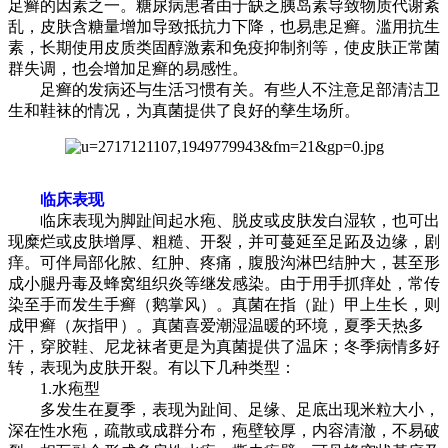
足癣的因素之一。糖尿病患者由于缺乏胰岛素导致物质代谢紊
乱，皮肤含糖量增加导致抵抗力下降，也易患足癣。滥用抗生
素，长期使用皮质类固醇激素和免疫抑制剂等，使皮肤正常菌
群失调，也会增加足癣的易感性。
足癣的发病还与生活习惯有关。有些人不注意足部清洁卫
生和鞋袜的情况，为真菌提供了良好的孳生场所。
临床表现
临床表现为脚趾间起水疱、脱皮或皮肤发白湿软，也可出
现糜烂或皮肤增厚、粗糙、开裂，并可蔓延至足跖及边缘，剧
痒。可伴局部化脓、红肿、疼痛，腹股沟淋巴结肿大，甚至形
成小腿丹毒及蜂窝组织炎等继发感染。由于用手抓痒处，常传
染至手而发生手癣（鹅掌风）。真菌在指（趾）甲上生长，则
成甲癣（灰指甲）。真菌喜爱潮湿温暖的环境，夏季天热多
汗，穿胶鞋、尼龙袜者更是为真菌提供了温床；冬季病情多好
转，表现为皮肤开裂。有以下几种类型：
1.水疱型
多发生在夏季，表现为趾间、足缘、足底出现米粒大小，
深在性水疱，疏散或成群分布，疱壁较厚，内容清澈，不易破