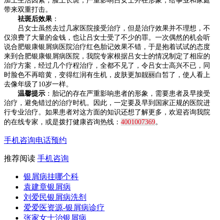
加上生活因素，脸上长斑，严重影响吕女士外在形象，给事业和家庭
带来双重打击。
祛斑后效果
：
吕女士虽然去过几家医院接受治疗，但是治疗效果并不理想，不
仅浪费了大量的金钱，也让吕女士受了不少的罪。一次偶然的机会听
说合肥银康银屑病医院治疗红色胎记效果不错，于是抱着试试的态度
来到合肥银康银屑病医院，我院专家根据吕女士的情况制定了相应的
治疗方案，经过几个疗程治疗，全都不见了，令吕女士高兴不已，同
时脸色不再暗黄，变得红润有生机，皮肤更加靓丽白皙了，使人看上
去像年级了10岁一样。
温馨提示
：胎记的存在严重影响患者的形象，需要患者及早接受
治疗，避免错过的治疗时机。因此，一定要及早到国家正规的医院进
行专业治疗。如果患者对这方面的知识还想了解更多，欢迎咨询我院
的在线专家，或是拨打健康咨询热线：
4001007369
。
手机咨询
电话预约
推荐阅读
手机咨询
银屑病挂哪个科
袁建章银屑病
刘爱民银屑病洗剂
爱爱医资源-银屑病诊疗
张家女士治银屑病